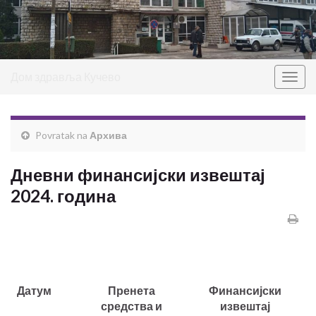
Дом здравља Кучево
Togg
navig
Povratak na
Архива
Дневни финансијски извештај
2024. година
Датум
Пренета
Финансијски
средства и
извештај