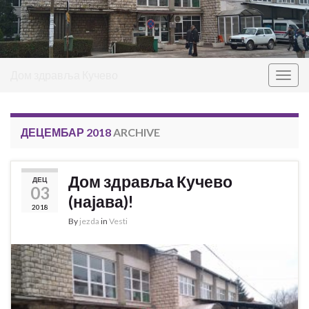
Дом здравља Кучево
Togg
navig
ДЕЦЕМБАР 2018
ARCHIVE
Дом здравља Кучево
ДЕЦ
03
(најава)!
2018
By
jezda
in
Vesti