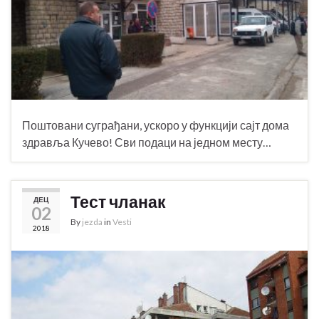
Поштовани суграђани, ускоро у функцији сајт дома
здравља Кучево! Сви подаци на једном месту…
Тест чланак
ДЕЦ
02
By
jezda
in
Vesti
2018