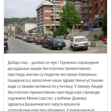
Добар глас – далеко се чује ! Одлично спроведене
досадашње акције бесплатних превентивних
прегледа, високо су подигле лествице поверења
пацијената у запослене наше здравствене установе
када су овакве активности у питању. У оквиру Акције
бесплатних превентивних прегледа које спроводи
надлежно Министарство у већини Домова
здравља Браничевског округа вршен је
ултразвучни преглед абдомена. У кучевачком је …