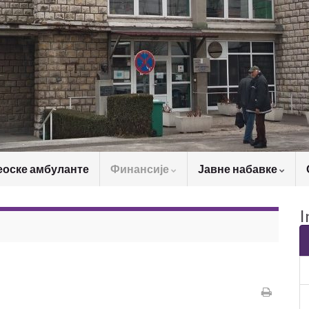
еоске амбуланте
Финансије
Јавне набавке
I