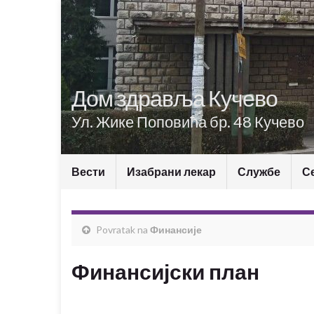
Дом здравља Кучево
Ул. Жике Поповића бр. 48 Кучево
Вести
Изабрани лекар
Службе
С
Povratak na
Финансије
Финансијски план