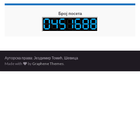
Број посета
Ауторска права: Јездимир Томић, Шевица
Made with
by
Graphene Themes
.