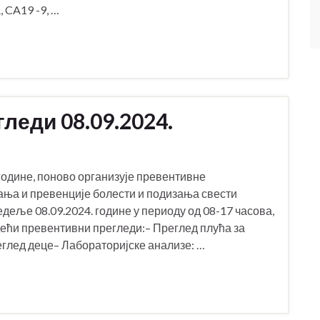
 CA19 -9, …
леди 08.09.2024.
одине, поново организује превентивне
вања и превенције болести и подизања свести
еље 08.09.2024. године у периоду од 08-17 часова,
ећи превентивни прегледи:– Преглед плућа за
глед деце– Лабораторијске анализе: …