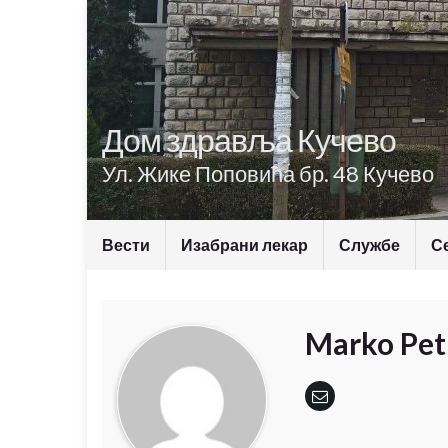
Дом здравља Кучево
Ул. Жике Поповића бр. 48 Кучево
Вести
Изабрани лекар
Службе
С
Marko Pet