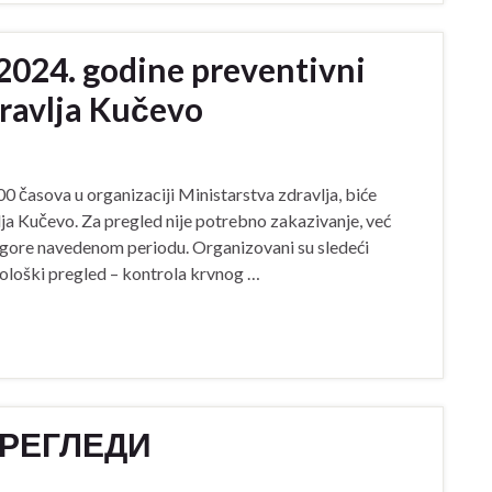
 2024. godine preventivni
ravlja Kučevo
0 časova u organizaciji Ministarstva zdravlja, biće
ja Kučevo. Za pregled nije potrebno zakazivanje, već
gore navedenom periodu. Organizovani su sledeći
lmološki pregled – kontrola krvnog …
РЕГЛЕДИ