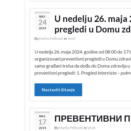
U nedelju 26. maja
МАЈ
24
pregledi u Domu zd
2024
By
Marko Petković
in
Vesti
U nedelju 26. maja 2024. godine od 08:00 do 17:0
organizovani preventivni pregledi u Domu zdravl
samo građani treba da dođu do Doma zdravlja u 
preventivni pregledi: 1. Pregled interniste – pu
Nastaviti čitanje
ПРЕВЕНТИВНИ П
МАЈ
17
By
Marko Petković
in
Vesti
2024