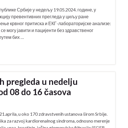
блике Србије у недељу 19.05.2024. године, у
акцију превентивних прегледа у циљу ране
рење крвног притиска и ЕКГ-лабораторијске анализе:
се могу јавити и пацијенти без здравственог
путем бих …
h pregleda u nedelju
od 08 do 16 časova
21.aprila, u oko 170 zdravstvenih ustanova širom Srbije.
zika za razvoj kardiorenalnog sindroma, odnosno merenje
ja, urea, kreatinin, jačina glomerulske filtracije (EGFR-