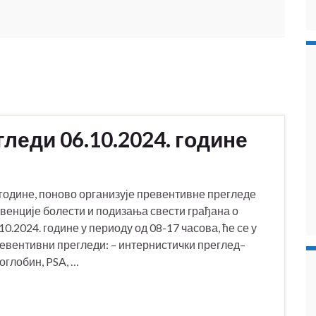
леди 06.10.2024. године
године, поново организује превентивне прегледе
евенције болести и подизања свести грађана о
.2024. године у периоду од 08-17 часова, ће се у
вентивни прегледи: – интернистички преглед–
оглобин, PSA, …