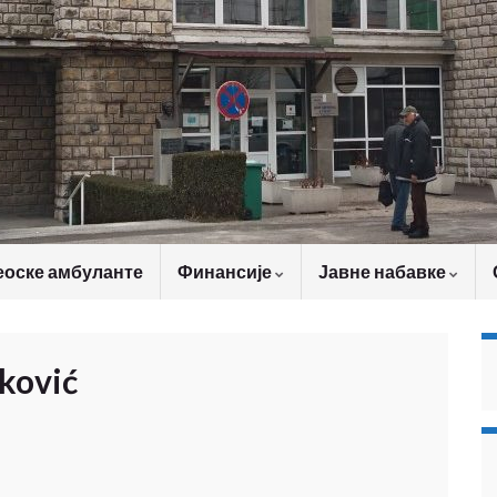
еоске амбуланте
Финансије
Јавне набавке
ković