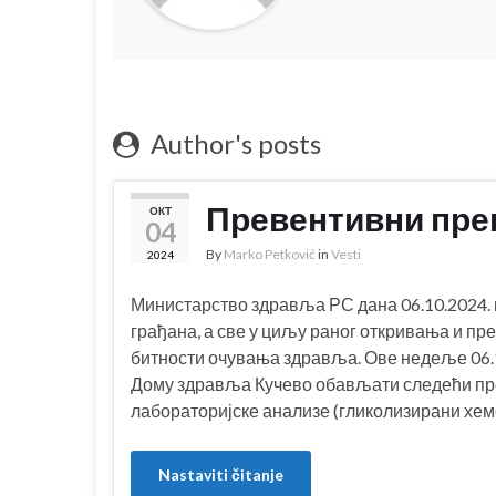
Author's posts
Превентивни прег
ОКТ
04
By
Marko Petković
in
Vesti
2024
Министарство здравља РС дана 06.10.2024. 
грађана, а све у циљу раног откривања и пр
битности очувања здравља. Ове недеље 06.10
Дому здравља Кучево обављати следећи пре
лабораторијске анализе (гликолизирани хем
Nastaviti čitanje