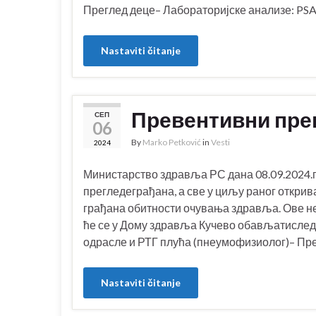
Преглед деце– Лабораторијске анализе: PSA,
Nastaviti čitanje
Превентивни прег
СЕП
06
By
Marko Petković
in
Vesti
2024
Министарство здравља РС дана 08.09.2024.г
прегледеграђана, а све у циљу раног откри
грађана обитности очувања здравља. Ове нед
ће се у Дому здравља Кучево обављатислед
одрасле и РТГ плућа (пнеумофизиолог)– Пре
Nastaviti čitanje