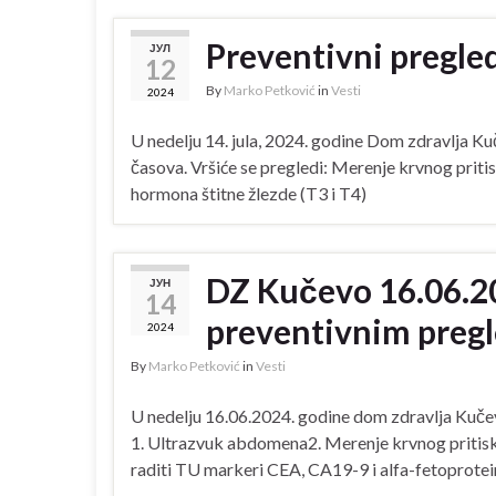
Preventivni pregled
ЈУЛ
12
By
Marko Petković
in
Vesti
2024
U nedelju 14. jula, 2024. godine Dom zdravlja K
časova. Vršiće se pregledi: Merenje krvnog priti
hormona štitne žlezde (T3 i T4)
DZ Kučevo 16.06.20
ЈУН
14
preventivnim preg
2024
By
Marko Petković
in
Vesti
U nedelju 16.06.2024. godine dom zdravlja Kučev
1. Ultrazvuk abdomena2. Merenje krvnog pritiska
raditi TU markeri CEA, CA19-9 i alfa-fetoprotein.