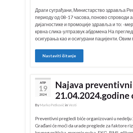
Драги суграђани, Министарство здравља Репу
периоду од 08-17 часова, поново спроводи 
дијагностике и промоције здравља и то: -ме
крвна слика-ултразвук абдомена На преглед 
осигурања као и осигурани пацијенти. Овим 
Nastaviti čitanje
Najava preventivni
АПР
19
21.04.2024.godine 
2024
By
Marko Petković
in
Vesti
Preventivni pregledi biće organizovani u nedelju 
Građani će moći da urade preglede za faktore ri
krvnog pritiska, merenje pulsa, EKG, BMI, glikemi