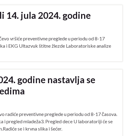
i 14. jula 2024. godine
učevo vršiće preventivne preglede u periodu od 8-17
ska i EKG Ultazvuk štitne žlezde Laboratoriske analize
24. godine nastavlja se
ledima
o radiće preventivne preglede u periodu od 8-17 časova.
 i pregled mladeža3. Pregled dece U laboratoriji će se
Radiće se i krvna slika i šećer.