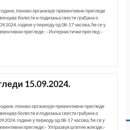
године, поново организује превентивне прегледе
евенције болести и подизања свести грађана о
.2024. године у периоду од 08-17 часова, ће се у
вентивни прегледи: – Интернистички преглед –
леди 15.09.2024.
одине, поново организује превентивне прегледе
евенције болести и подизања свести грађана о
2024. године у периоду од 08-17 часова, ће се у
вентивни прегледи:– Ултразвук штитне жлезде,–