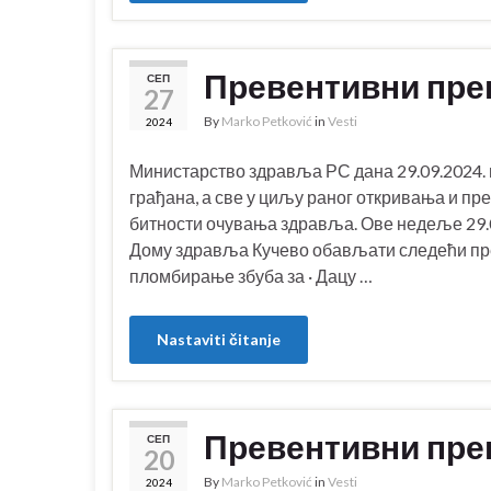
Превентивни прег
СЕП
27
By
Marko Petković
in
Vesti
2024
Министарство здравља РС дана 29.09.2024. 
грађана, а све у циљу раног откривања и пр
битности очувања здравља. Ове недеље 29.09
Дому здравља Кучево обављати следећи пр
пломбирање збуба за · Дацу …
Nastaviti čitanje
Превентивни прег
СЕП
20
By
Marko Petković
in
Vesti
2024