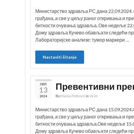
Министарство здравља РС дана 22.09.2024. 
грађана, а све у циљу раног откривања и пр
битности очувања здравља. Ове недеље 22.09
Дому здравља Кучево обављати следећи пре
Лабораторијске анализе: тумор маркери …
Nastaviti čitanje
Превентивни прег
СЕП
13
By
Marko Petković
in
Vesti
2024
Министарство здравља РС дана 15.09.2024.г
грађана, а све у циљу раног откривања и пр
битности очувања здравља.Ове недеље 15.09.
Дому здравља Кучево обављати следећи пре