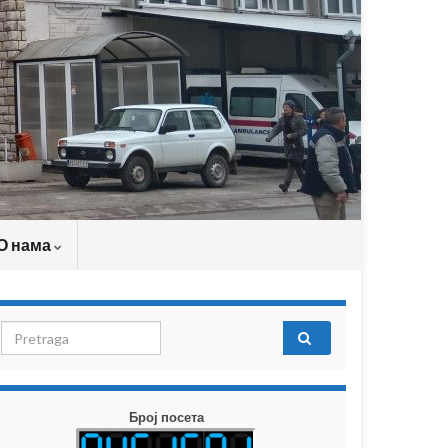
О нама
Search for:
Број посета