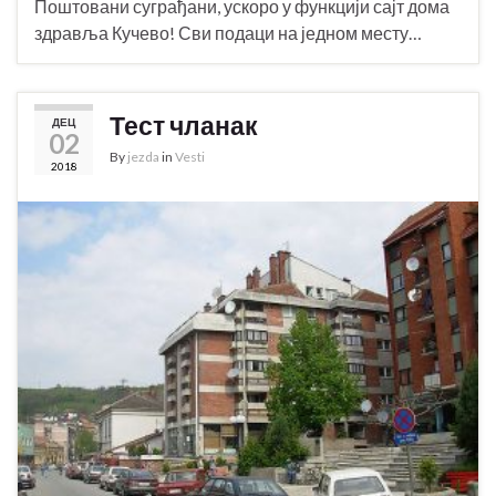
Поштовани суграђани, ускоро у функцији сајт дома
здравља Кучево! Сви подаци на једном месту…
Тест чланак
ДЕЦ
02
By
jezda
in
Vesti
2018