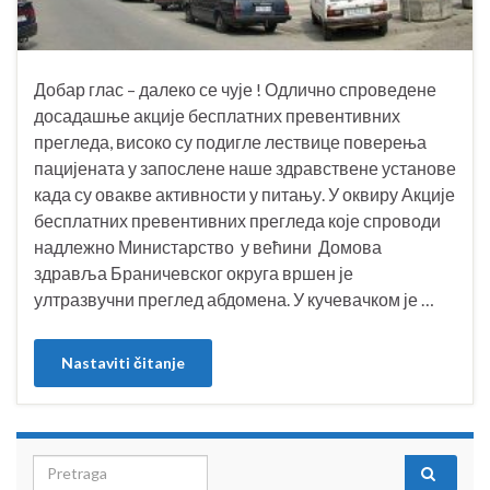
Добар глас – далеко се чује ! Одлично спроведене
досадашње акције бесплатних превентивних
прегледа, високо су подигле лествице поверења
пацијената у запослене наше здравствене установе
када су овакве активности у питању. У оквиру Акције
бесплатних превентивних прегледа које спроводи
надлежно Министарство у већини Домова
здравља Браничевског округа вршен је
ултразвучни преглед абдомена. У кучевачком је …
Nastaviti čitanje
Search for: