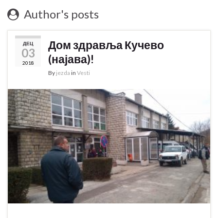
Author's posts
Дом здравља Кучево
ДЕЦ
03
(најава)!
2018
By
jezda
in
Vesti