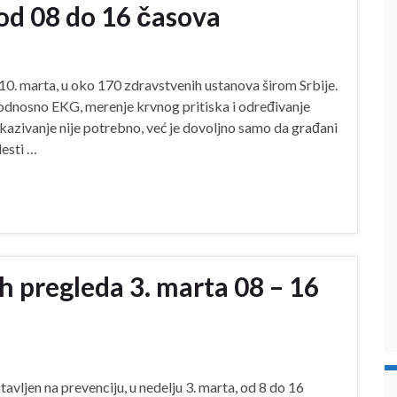
od 08 do 16 časova
 10. marta, u oko 170 zdravstvenih ustanova širom Srbije.
odnosno EKG, merenje krvnog pritiska i određivanje
Zakazivanje nije potrebno, već je dovoljno samo da građani
lesti …
h pregleda 3. marta 08 – 16
avljen na prevenciju, u nedelju 3. marta, od 8 do 16