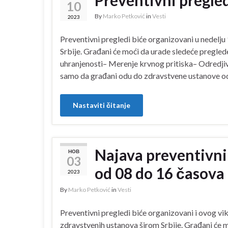
Preventivni pregle
10
By
Marko Petković
in
Vesti
2023
Preventivni pregledi biće organizovani u nedelj
Srbije. Građani će moći da urade sledeće pregle
uhranjenosti– Merenje krvnog pritiska– Odredjiva
samo da građani odu do zdravstvene ustanove od 
Nastaviti čitanje
Najava preventivnih
НОВ
03
od 08 do 16 časova
2023
By
Marko Petković
in
Vesti
Preventivni pregledi biće organizovani i ovog vik
zdravstvenih ustanova širom Srbije. Građani će 