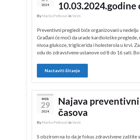
10.03.2024.godine 
2024
By
Marko Petković
in
Vesti
Preventivni pregledi biće organizovani u nedelju
Građani će moći da urade kardiološke preglede, 
nivoa glukoze, triglicerida i holesterola u krvi. 
odu do zdravstvene ustanove od 8 do 16 sati. Bo
Nastaviti čitanje
Najava preventivni
ФЕБ
29
časova
2024
By
Marko Petković
in
Vesti
S obzirom na to da je fokus zdravstvene zaštite st