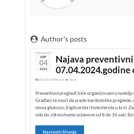
Author's posts
Najava preventivni
АПР
04
07.04.2024.godine 
2024
By
Marko Petković
in
Vesti
Preventivni pregledi biće organizovani u nedelju 
Građani će moći da urade kardiološke preglede, 
nivoa glukoze, triglicerida i holesterola u krvi. 
odu do zdravstvene ustanove od 8 do 16 sati. Bo
Nastaviti čitanje