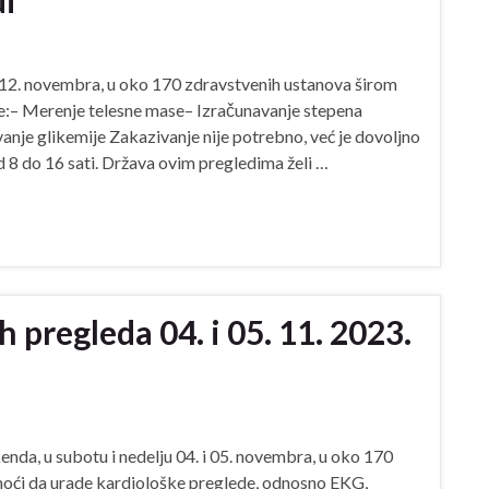
di
u 12. novembra, u oko 170 zdravstvenih ustanova širom
de:– Merenje telesne mase– Izračunavanje stepena
nje glikemije Zakazivanje nije potrebno, već je dovoljno
8 do 16 sati. Država ovim pregledima želi …
 pregleda 04. i 05. 11. 2023.
enda, u subotu i nedelju 04. i 05. novembra, u oko 170
moći da urade kardiološke preglede, odnosno EKG,