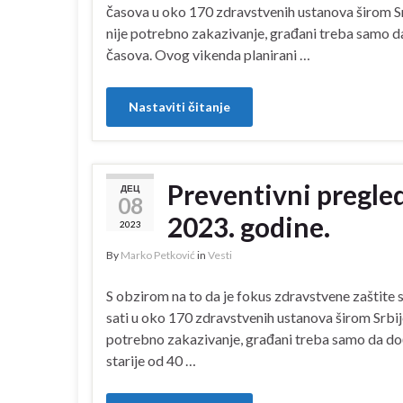
časova u oko 170 zdravstvenih ustanova širom Sr
nije potrebno zakazivanje, građani treba samo d
časova. Ovog vikenda planirani …
Nastaviti čitanje
Preventivni pregled
ДЕЦ
08
2023. godine.
2023
By
Marko Petković
in
Vesti
S obzirom na to da je fokus zdravstvene zaštite 
sati u oko 170 zdravstvenih ustanova širom Srbij
potrebno zakazivanje, građani treba samo da dođ
starije od 40 …