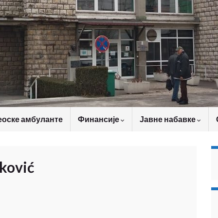
еоске амбуланте
Финансије
Јавне набавке
ković