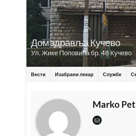
Дом здравља Кучево
Ул. Жике Поповића бр. 48 Кучево
Вести
Изабрани лекар
Службе
С
Marko Pet