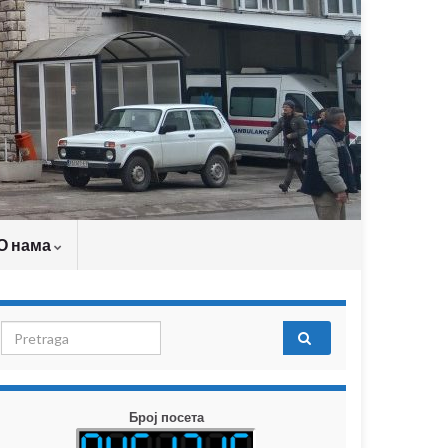
О нама
Search for:
Број посета