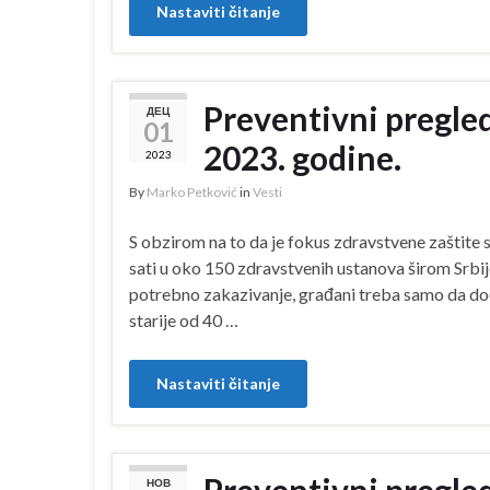
Nastaviti čitanje
Preventivni pregled
ДЕЦ
01
2023. godine.
2023
By
Marko Petković
in
Vesti
S obzirom na to da je fokus zdravstvene zaštite 
sati u oko 150 zdravstvenih ustanova širom Srbij
potrebno zakazivanje, građani treba samo da dođ
starije od 40 …
Nastaviti čitanje
НОВ