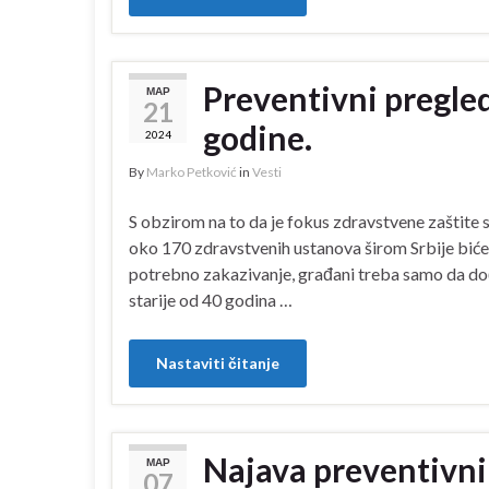
Preventivni pregled
МАР
21
godine.
2024
By
Marko Petković
in
Vesti
S obzirom na to da je fokus zdravstvene zaštite s
oko 170 zdravstvenih ustanova širom Srbije biće 
potrebno zakazivanje, građani treba samo da dođ
starije od 40 godina …
Nastaviti čitanje
Najava preventivni
МАР
07