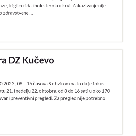
e, triglicerida i holesterola u krvi. Zakazivanje nije
do zdravstvene …
ora DZ Kučevo
10.2023., 08 – 16 časova S obzirom na to da je fokus
tu 21. i nedelju 22. oktobra, od 8 do 16 sati u oko 170
vani preventivni pregledi. Za pregled nije potrebno