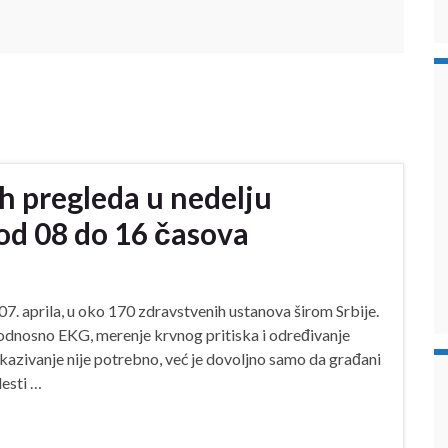
h pregleda u nedelju
od 08 do 16 časova
07. aprila, u oko 170 zdravstvenih ustanova širom Srbije.
odnosno EKG, merenje krvnog pritiska i određivanje
Zakazivanje nije potrebno, već je dovoljno samo da građani
lesti …