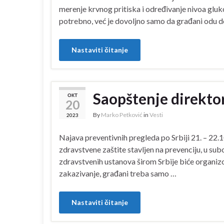
merenje krvnog pritiska i određivanje nivoa glukoz
potrebno, već je dovoljno samo da građani odu 
Nastaviti čitanje
Saopštenje direkt
ОКТ
20
By
Marko Petković
in
Vesti
2023
Najava preventivnih pregleda po Srbiji 21. – 22.
zdravstvene zaštite stavljen na prevenciju, u subo
zdravstvenih ustanova širom Srbije biće organizo
zakazivanje, građani treba samo …
Nastaviti čitanje